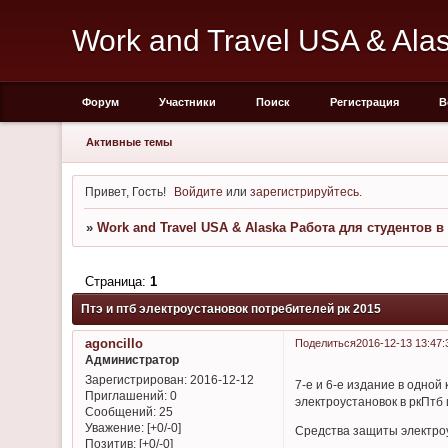
Work and Travel USA & Al
Форум
Участники
Поиск
Регистрация
В
Активные темы
Привет, Гость!
Войдите
или
зарегистрируйтесь
.
»
Work and Travel USA & Alaska Работа для студентов 
Страница:
1
Птэ и птб электроустановок потребителей рк 2015
agoncillo
Поделиться
2016-12-13 13:47:
Администратор
Зарегистрирован
: 2016-12-12
7-е и 6-е издание в одной
Приглашений:
0
электроустановок в ркПтб 
Сообщений:
25
Уважение:
[+0/-0]
Средства защиты электроу
Позитив:
[+0/-0]