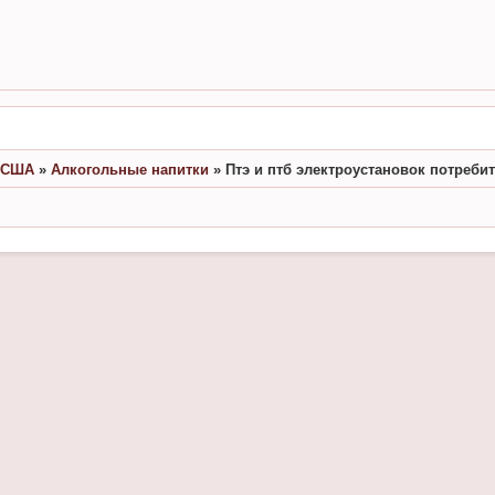
в США
»
Алкогольные напитки
»
Птэ и птб электроустановок потребит