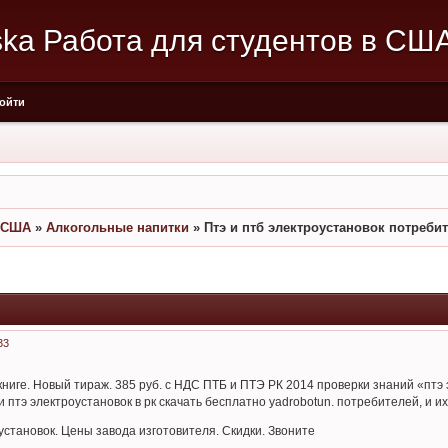
aska Работа для студентов в СШ
ойти
в США
»
Алкогольные напитки
»
Птэ и птб электроустановок потребит
33
 книге. Новый тираж. 385 руб. с НДС ПТБ и ПТЭ РК 2014 проверки знаний «птэ
и птэ электроустановок в рк скачать бесплатно yadrobotun. потребителей, и 
становок. Цены завода изготовителя. Скидки. Звоните