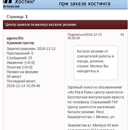
Страница:
1
Центр занятости мелеуз каталог резюме
Поделиться
2016-12-13
1
agoncillo
05:59:28
Администратор
Зарегистрирован
: 2016-12-12
Каталог резюме от
Приглашений:
0
соискателей работы в
Сообщений:
25
городе, регионе,
Уважение:
[+0/-0]
стране: Мелеуз Вы
Позитив:
[+0/-0]
находитесь в.
Провел на форуме:
30 минут
Последний визит:
2016-12-14 10:28:48
Удобный поиск по объявлениям!
«Из Рук в Руки» Центр занятости-
Бесплатная консультация юриста
по телефону. Спрашивай! ГКУ
Центр занятости населения.
Каталог резюме. Респ.
Башкортостан, г. Мелеуз, ул.
Знакомства в г. Мелеуз! 45 млн