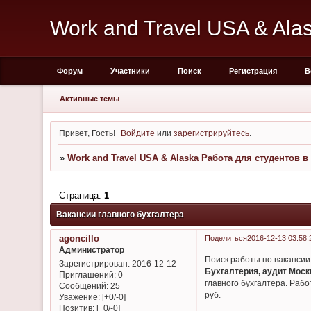
Work and Travel USA & Al
Форум
Участники
Поиск
Регистрация
В
Активные темы
Привет, Гость!
Войдите
или
зарегистрируйтесь
.
»
Work and Travel USA & Alaska Работа для студентов 
Страница:
1
Вакансии главного бухгалтера
agoncillo
Поделиться
2016-12-13 03:58:
Администратор
Поиск работы по вакансии 
Зарегистрирован
: 2016-12-12
Бухгалтерия, аудит Москв
Приглашений:
0
главного бухгалтера. Рабо
Сообщений:
25
руб.
Уважение:
[+0/-0]
Позитив:
[+0/-0]