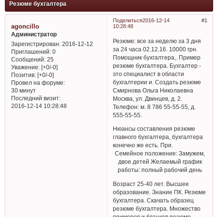
Резюме бухгалтера
Поделиться
2016-12-14
1
agoncillo
10:28:48
Администратор
Резюме: все за неделю за 3 дня
Зарегистрирован
: 2016-12-12
за 24 часа 02.12.16. 10000 грн.
Приглашений:
0
Помощник бухгалтера,. Пример
Сообщений:
25
резюме бухгалтера. Бухгалтер -
Уважение:
[+0/-0]
это специалист в области
Позитив:
[+0/-0]
бухгалтерии и. Создать резюме
Провел на форуме:
Смирнова Ольга Николаевна
30 минут
Последний визит:
Москва, ул. Двинцев, д. 2.
2016-12-14 10:28:48
Телефон: м. 8 786 55-55-55, д.
555-55-55.
Нюансы составления резюме
главного бухгалтера, бухгалтера
конечно же есть. При.
Семейное положение: Замужем,
двое детей Желаемый график
работы: полный рабочий день
Возраст 25-40 лет. Высшее
образование. Знание ПК. Резюме
бухгалтера. Скачать образец
резюме бухгалтера. Множество
примеров и бланков резюме.