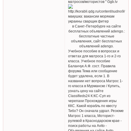
матросов/мотористов " Ggb.lv
макушка: вакансии морякам
украины сварщик фитер
в Санкт-Петербурге на сайте
бесплатных объявлений adengo.:
бесплатные частные
объявления, сайт бесплатных
объявлений adengo.
Учебное пособие в вопросах и
ответах для матроса 1-го и 2-го
класса. Учебное пособие
Баланчук А.Ф. сост. Правила
форума Тема или сообщение
будет удалена, если 1. В
названии нет вопроса Матрос 1-
го класса в Мурманске / Купить,
узнать цену на сайте
Classifieds24 К:КС-Суп из
черепахи Прохождения игры
ККС. Какой корабль по квесту
Тибо? Он сначала удрал. Резюме
Матрос 1 класса, Моторист-
рулевой в Краснодарском крае -
поиск работы на Avito -
Объявления на сайте Avito