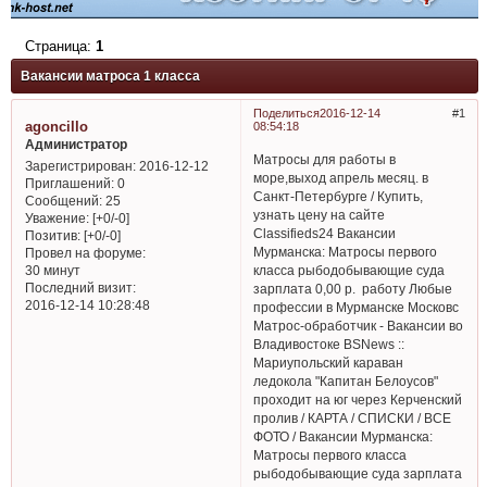
Страница:
1
Вакансии матроса 1 класса
Поделиться
2016-12-14
1
agoncillo
08:54:18
Администратор
Матросы для работы в
Зарегистрирован
: 2016-12-12
море,выход апрель месяц. в
Приглашений:
0
Санкт-Петербурге / Купить,
Сообщений:
25
узнать цену на сайте
Уважение:
[+0/-0]
Classifieds24 Вакансии
Позитив:
[+0/-0]
Мурманска: Матросы первого
Провел на форуме:
класса рыбодобывающие суда
30 минут
Последний визит:
зарплата 0,00 р. работу Любые
2016-12-14 10:28:48
профессии в Мурманске Московс
Матрос-обработчик - Вакансии во
Владивостоке BSNews ::
Мариупольский караван
ледокола "Капитан Белоусов"
проходит на юг через Керченский
пролив / КАРТА / СПИСКИ / ВСЕ
ФОТО / Вакансии Мурманска:
Матросы первого класса
рыбодобывающие суда зарплата