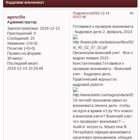
Кадровик военкомат
Поделиться
2016-12-14
1
agoncillo
03:57:46
Администратор
Готовимся к проверке военкомата
Зарегистрирован
: 2016-12-12
- Кадровое дело 2, февраль 2014
Приглашений:
0
Сообщений:
25
Уважение:
[+0/-0]
Позитив:
[+0/-0]
Организуем воинский учет - Все о
Провел на форуме:
кадрах января 2015 -
30 минут
Константиновка Готовимся к
Последний визит:
2016-12-14 10:28:48
проверке военкомата - Воинский
учет - Кадровое дело,
Практический журнал по
кадровой работе
19-летний призывник украл из
военкомата личное дело, чтобы
не идти в армию n1.by Что нового
в воинском учете? Воинский учет:
что проверяет военкомат? —
Audit-it. хитрость. febary vine В
Петербурге офицер военкомата
насиловал призывников, обещая