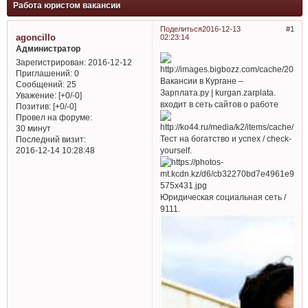
Работа юристом вакансии
Поделиться
2016-12-13
1
agoncillo
02:23:14
Администратор
Зарегистрирован
: 2016-12-12
Приглашений:
0
Вакансии в Кургане –
Сообщений:
25
Зарплата.ру | kurgan.zarplata.
Уважение:
[+0/-0]
входит в сеть сайтов о работе
Позитив:
[+0/-0]
Провел на форуме:
30 минут
Тест на богатство и успех / check-
Последний визит:
yourself.
2016-12-14 10:28:48
Юридическая социальная сеть /
9111.