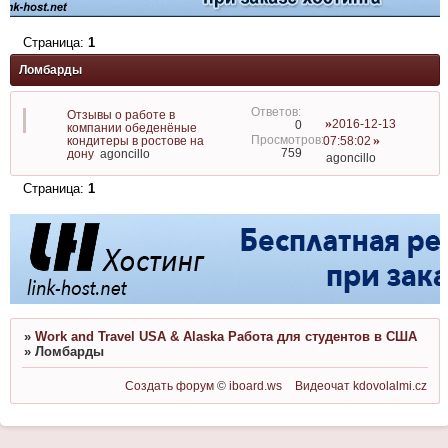
Страница:
1
Ломбарды
Отзывы о работе в
2016-12-13
0
компании обеденёные
кондитеры в ростове на
07:58:02
759
дону
agoncillo
agoncillo
Страница:
1
»
Work and Travel USA & Alaska Работа для студентов в США
»
Ломбарды
Создать форум
©
iboard.ws
Видеочат
kdovolalmi.cz